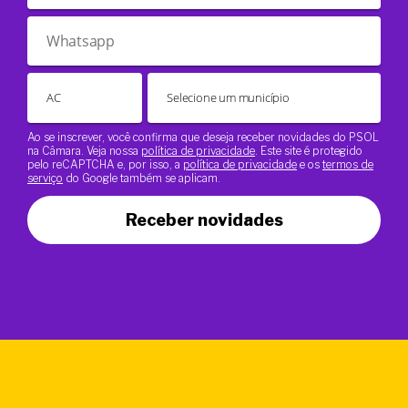
Ao se inscrever, você confirma que deseja receber novidades do PSOL
na Câmara. Veja nossa
política de privacidade
. Este site é protegido
pelo reCAPTCHA e, por isso, a
política de privacidade
e os
termos de
serviço
do Google também se aplicam.
Receber novidades