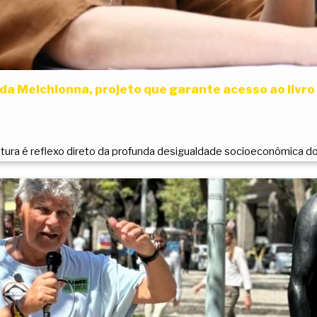
da Melchionna, projeto que garante acesso ao livro
itura é reflexo direto da profunda desigualdade socioeconômica do