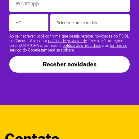
Ao se inscrever, você confirma que deseja receber novidades do PSOL
na Câmara. Veja nossa
política de privacidade
. Este site é protegido
pelo reCAPTCHA e, por isso, a
política de privacidade
e os
termos de
serviço
do Google também se aplicam.
Receber novidades
Contato