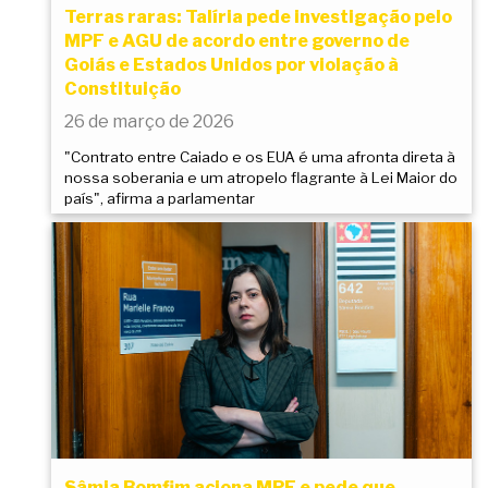
Terras raras: Talíria pede investigação pelo
MPF e AGU de acordo entre governo de
Goiás e Estados Unidos por violação à
Constituição
26 de março de 2026
"Contrato entre Caiado e os EUA é uma afronta direta à
nossa soberania e um atropelo flagrante à Lei Maior do
país", afirma a parlamentar
Sâmia Bomfim aciona MPF e pede que