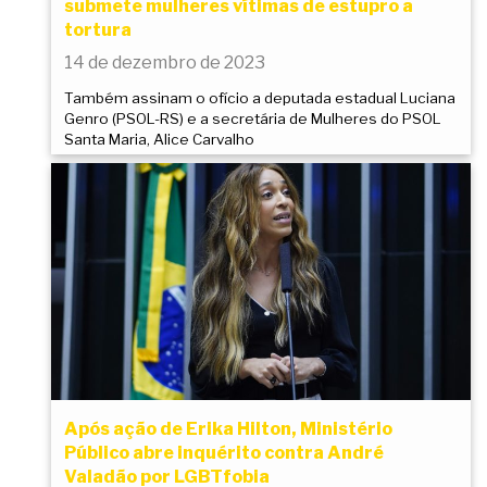
submete mulheres vítimas de estupro a
tortura
14 de dezembro de 2023
Também assinam o ofício a deputada estadual Luciana
Genro (PSOL-RS) e a secretária de Mulheres do PSOL
Santa Maria, Alice Carvalho
Após ação de Erika Hilton, Ministério
Público abre inquérito contra André
Valadão por LGBTfobia