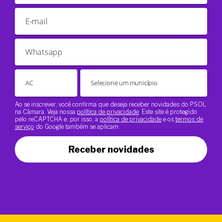
Ao se inscrever, você confirma que deseja receber novidades do PSOL
na Câmara. Veja nossa
política de privacidade
. Este site é protegido
pelo reCAPTCHA e, por isso, a
política de privacidade
e os
termos de
serviço
do Google também se aplicam.
Receber novidades