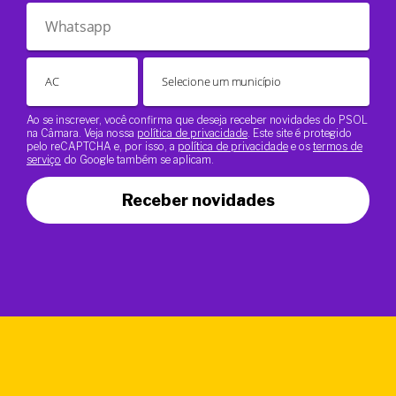
Ao se inscrever, você confirma que deseja receber novidades do PSOL
na Câmara. Veja nossa
política de privacidade
. Este site é protegido
pelo reCAPTCHA e, por isso, a
política de privacidade
e os
termos de
serviço
do Google também se aplicam.
Receber novidades