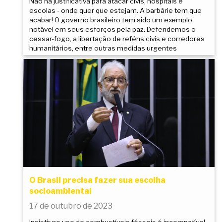
Não há justificativa para atacar civis, hospitais e
escolas - onde quer que estejam. A barbárie tem que
acabar! O governo brasileiro tem sido um exemplo
notável em seus esforços pela paz. Defendemos o
cessar-fogo, a libertação de reféns civis e corredores
humanitários, entre outras medidas urgentes
O Brasil precisa fazer sua escolha
socioambiental
17 de outubro de 2023
Insistir no uso de combustíveis fósseis é incompatível