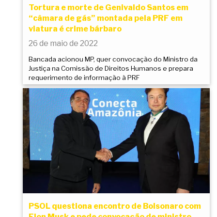
Tortura e morte de Genivaldo Santos em
“câmara de gás” montada pela PRF em
viatura é crime bárbaro
26 de maio de 2022
Bancada acionou MP, quer convocação do Ministro da
Justiça na Comissão de Direitos Humanos e prepara
requerimento de informação à PRF
PSOL questiona encontro de Bolsonaro com
Elon Musk e pede convocação de ministro