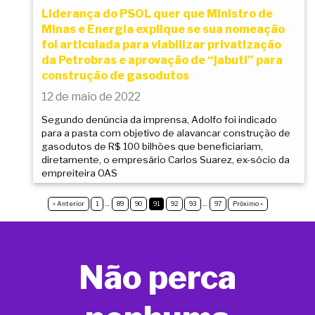
Liderança do PSOL quer que Ministro de
Minas e Energia explique se sua nomeação
foi articulada para viabilizar privatização
da Petrobras e aprovação de “jabuti” para
construção de gasodutos
12 de maio de 2022
Segundo denúncia da imprensa, Adolfo foi indicado
para a pasta com objetivo de alavancar construção de
gasodutos de R$ 100 bilhões que beneficiariam,
diretamente, o empresário Carlos Suarez, ex-sócio da
empreiteira OAS
« Anterior
1
…
89
90
91
92
93
…
97
Próximo »
Não perca