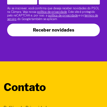
Ao se inscrever, você confirma que deseja receber novidades do PSOL
na Câmara. Veja nossa
política de privacidade
. Este site é protegido
pelo reCAPTCHA e, por isso, a
política de privacidade
e os
termos de
serviço
do Google também se aplicam.
Receber novidades
Contato