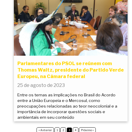
Parlamentares do PSOL se reúnem com
Thomas Waitz, presidente do Partido Verde
Europeu, na Câmara federal
25 de agosto de 2023
Entre os temas as implicações no Brasil do Acordo
entre a União Europeia e o Mercosul, como
preocupações relacionadas ao teor neocolonial e a
importância de incorporar questões sociais e
ambientais em seu conteúdo
« Anterior
1
2
3
4
Próximo »