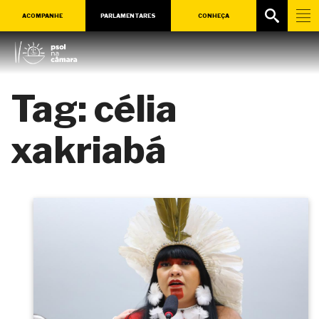
ACOMPANHE
PARLAMENTARES
CONHEÇA
Tag:
célia
xakriabá