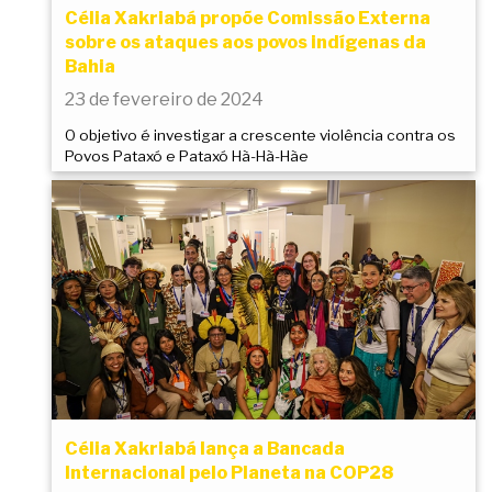
Célia Xakriabá propõe Comissão Externa
sobre os ataques aos povos indígenas da
Bahia
23 de fevereiro de 2024
O objetivo é investigar a crescente violência contra os
Povos Pataxó e Pataxó Hã-Hã-Hãe
Célia Xakriabá lança a Bancada
Internacional pelo Planeta na COP28