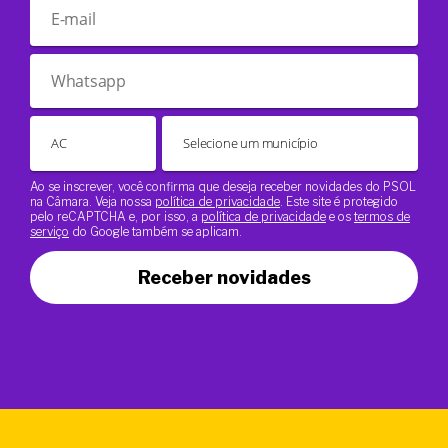
Ao se inscrever, você confirma que deseja receber novidades do PSOL
na Câmara. Veja nossa
política de privacidade
. Este site é protegido
pelo reCAPTCHA e, por isso, a
política de privacidade
e os
termos de
serviço
do Google também se aplicam.
Receber novidades