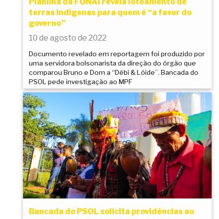
Planilha da FUNAI revela loteamento de
terras indígenas para quem é “a favor do
governo”
10 de agosto de 2022
Documento revelado em reportagem foi produzido por
uma servidora bolsonarista da direção do órgão que
comparou Bruno e Dom a “Débi & Lóide”. Bancada do
PSOL pede investigação ao MPF
Bancada do PSOL solicita providências ao