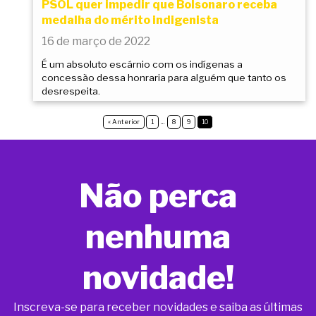
PSOL quer impedir que Bolsonaro receba
medalha do mérito indigenista
16 de março de 2022
É um absoluto escárnio com os indígenas a
concessão dessa honraria para alguém que tanto os
desrespeita.
« Anterior
1
…
8
9
10
Não perca
nenhuma
novidade!
Inscreva-se para receber novidades e saiba as últimas