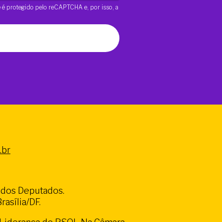
te é protegido pelo reCAPTCHA e, por isso, a
.br
a dos Deputados.
asília/DF.