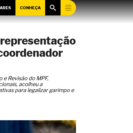
ARES
CONHEÇA
 representação
 coordenador
o e Revisão do MPF,
ionais, acolheu a
tivas para legalizar garimpo e