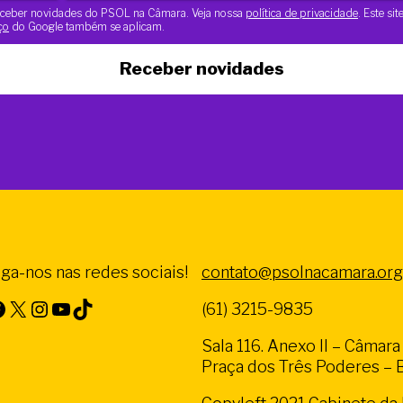
 receber novidades do PSOL na Câmara. Veja nossa
política de privacidade
. Este si
ço
do Google também se aplicam.
Receber novidades
iga-nos nas redes sociais!
contato@psolnacamara.org
X
Instagram
Youtube
TikTok
(61) 3215-9835
Sala 116. Anexo II – Câmar
Praça dos Três Poderes – Br