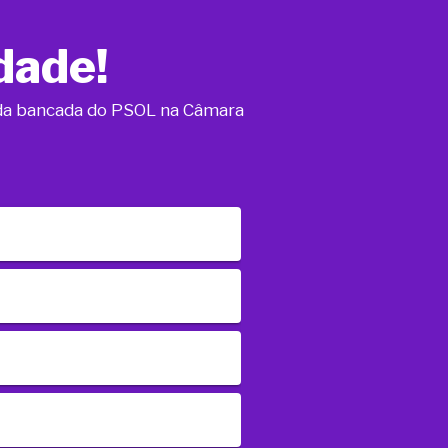
dade!
o da bancada do PSOL na Câmara