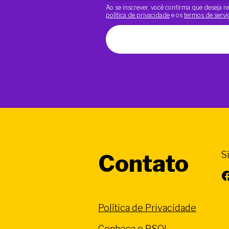
Ao se inscrever, você confirma que deseja
política de privacidade
e os
termos de servi
S
Contato
Facebook
Política de Privacidade
Conheça o PSOL