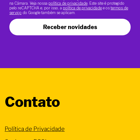
na Câmara. Veja nossa
política de privacidade
. Este site é protegido
pelo reCAPTCHA e, por isso, a
política de privacidade
e os
termos de
serviço
do Google também se aplicam.
Receber novidades
Contato
Política de Privacidade