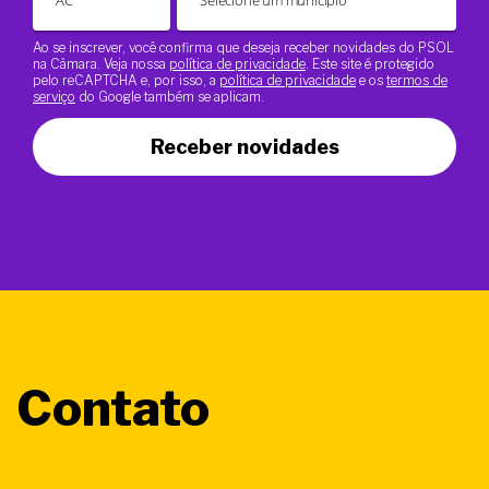
Ao se inscrever, você confirma que deseja receber novidades do PSOL
na Câmara. Veja nossa
política de privacidade
. Este site é protegido
pelo reCAPTCHA e, por isso, a
política de privacidade
e os
termos de
serviço
do Google também se aplicam.
Receber novidades
Contato