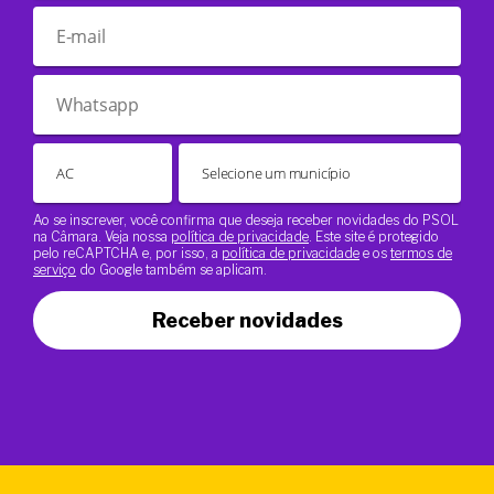
Ao se inscrever, você confirma que deseja receber novidades do PSOL
na Câmara. Veja nossa
política de privacidade
. Este site é protegido
pelo reCAPTCHA e, por isso, a
política de privacidade
e os
termos de
serviço
do Google também se aplicam.
Receber novidades