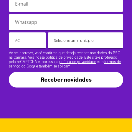
Ao se inscrever, você confirma que deseja receber novidades do PSOL
na Câmara. Veja nossa
política de privacidade
. Este site é protegido
pelo reCAPTCHA e, por isso, a
política de privacidade
e os
termos de
serviço
do Google também se aplicam.
Receber novidades