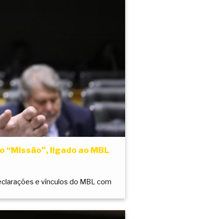
o “Missão”, ligado ao MBL
declarações e vínculos do MBL com