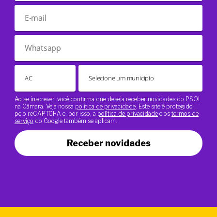
Ao se inscrever, você confirma que deseja receber novidades do PSOL
na Câmara. Veja nossa
política de privacidade
. Este site é protegido
pelo reCAPTCHA e, por isso, a
política de privacidade
e os
termos de
serviço
do Google também se aplicam.
Receber novidades