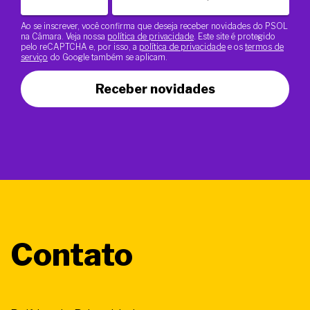
Ao se inscrever, você confirma que deseja receber novidades do PSOL
na Câmara. Veja nossa
política de privacidade
. Este site é protegido
pelo reCAPTCHA e, por isso, a
política de privacidade
e os
termos de
serviço
do Google também se aplicam.
Receber novidades
Contato