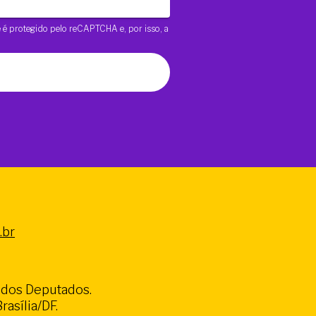
te é protegido pelo reCAPTCHA e, por isso, a
.br
a dos Deputados.
asília/DF.