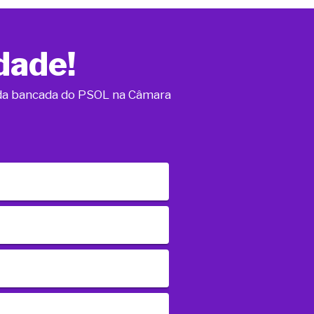
dade!
o da bancada do PSOL na Câmara