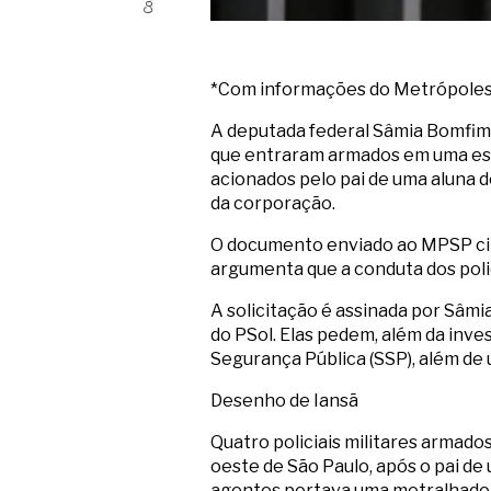
*Com informações do Metrópole
A deputada federal Sâmia Bomfim (
que entraram armados em uma esco
acionados pelo pai de uma aluna d
da corporação.
O documento enviado ao MPSP cita
argumenta que a conduta dos polic
A solicitação é assinada por Sâm
do PSol. Elas pedem, além da inves
Segurança Pública (SSP), além de 
Desenho de Iansã
Quatro policiais militares armado
oeste de São Paulo, após o pai d
agentes portava uma metralhado