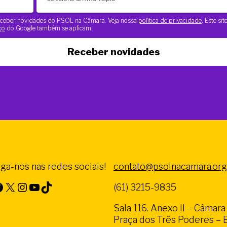
 receber novidades do PSOL na Câmara. Veja nossa
política de privacidade
. Este si
ço
do Google também se aplicam.
Receber novidades
iga-nos nas redes sociais!
contato@psolnacamara.org
X
Instagram
Youtube
TikTok
(61) 3215-9835
Sala 116. Anexo II – Câmar
Praça dos Três Poderes – Br