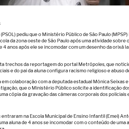
s
PSOL) pediu que o Ministério Público de São Paulo (MPSP) i
la da zona oeste de São Paulo após uma atividade sobre o
e 4 anos após ele se incomodar com um desenho da orixá Ian
 trechos da reportagem do portal Metrópoles, que noticio
iais e do pai da aluna configura racismo religioso e abuso d
ia em colaboração com a deputada estadual Mônica Seixas e
tigação, que o Ministério Público solicite a identificação d
uma cópia da gravação das câmeras corporais dos policiais e 
s entraram na Escola Municipal de Ensino Infantil (Emei) An
e uma aluna de 4 anos se incomodar com o conteúdo de uma a
ra.