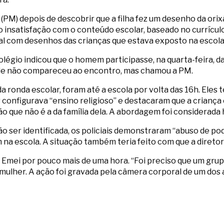
(PM) depois de descobrir que a filha fez um desenho da orixá
o insatisfação com o conteúdo escolar, baseado no currículo
al com desenhos das crianças que estava exposto na escol
colégio indicou que o homem participasse, na quarta-feira, d
 Ele não compareceu ao encontro, mas chamou a PM.
da ronda escolar, foram até a escola por volta das 16h. Eles 
ar configurava “ensino religioso” e destacaram que a criança
o que não é a da família dela. A abordagem foi considerada
 ser identificada, os policiais demonstraram “abuso de pod
na escola. A situação também teria feito com que a diretor
mei por pouco mais de uma hora. “Foi preciso que um grup
 mulher. A ação foi gravada pela câmera corporal de um dos