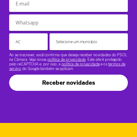
Ao se inscrever, você confirma que deseja receber novidades do PSOL
na Câmara. Veja nossa
política de privacidade
. Este site é protegido
pelo reCAPTCHA e, por isso, a
política de privacidade
e os
termos de
serviço
do Google também se aplicam.
Receber novidades