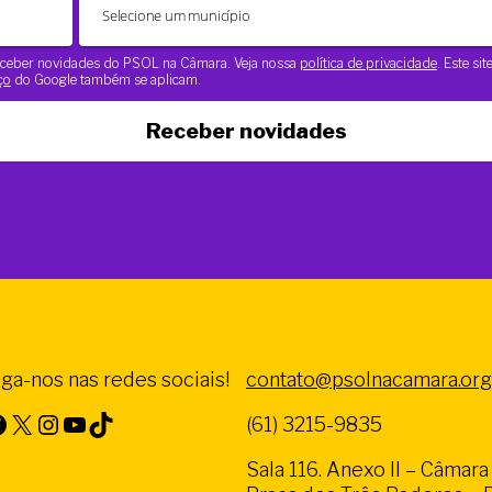
 receber novidades do PSOL na Câmara. Veja nossa
política de privacidade
. Este si
ço
do Google também se aplicam.
Receber novidades
iga-nos nas redes sociais!
contato@psolnacamara.org
X
Instagram
Youtube
TikTok
(61) 3215-9835
Sala 116. Anexo II – Câmar