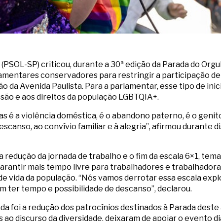
(PSOL-SP) criticou, durante a 30ª edição da Parada do Orgu
mentares conservadores para restringir a participação de
ão da Avenida Paulista. Para a parlamentar, esse tipo de ini
ssão e aos direitos da população LGBTQIA+.
iras é a violência doméstica, é o abandono paterno, é o geni
descanso, ao convívio familiar e à alegria”, afirmou durante 
 redução da jornada de trabalho e o fim da escala 6×1, tem
arantir mais tempo livre para trabalhadores e trabalhadoras
 de vida da população. “Nós vamos derrotar essa escala exp
am ter tempo e possibilidade de descanso”, declarou.
a foi a redução dos patrocínios destinados à Parada deste 
 ao discurso da diversidade, deixaram de apoiar o evento d