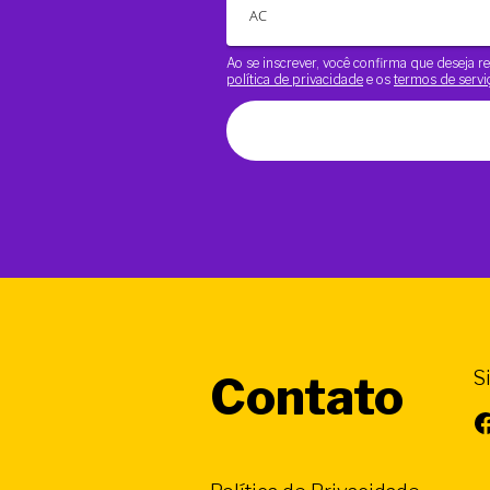
Ao se inscrever, você confirma que deseja
política de privacidade
e os
termos de servi
S
Contato
Facebook