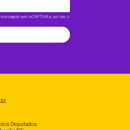
te é protegido pelo reCAPTCHA e, por isso, a
.br
a dos Deputados.