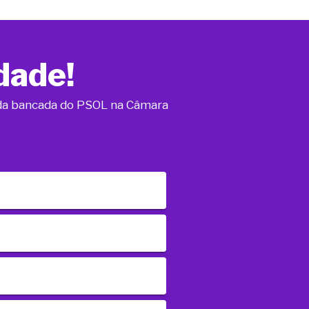
dade!
o da bancada do PSOL na Câmara