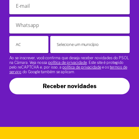
Ao se inscrever, você confirma que deseja receber novidades do PSOL
na Câmara. Veja nossa
política de privacidade
. Este site é protegido
pelo reCAPTCHA e, por isso, a
política de privacidade
e os
termos de
serviço
do Google também se aplicam.
Receber novidades