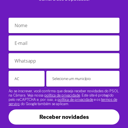
Ao se inscrever, você confirma que deseja receber novidades do PSOL
na Câmara. Veja nossa
política de privacidade
. Este site é protegido
pelo reCAPTCHA e, por isso, a
política de privacidade
e os
termos de
serviço
do Google também se aplicam.
Receber novidades