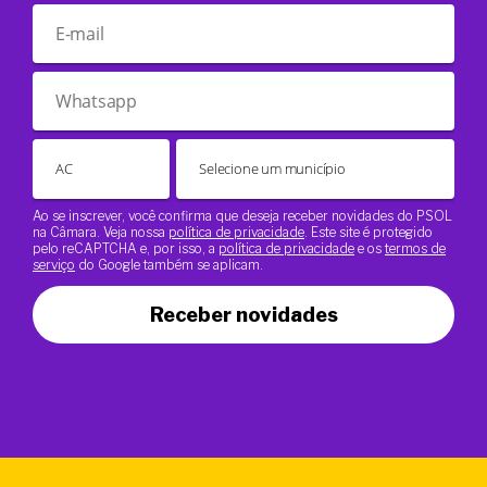
Ao se inscrever, você confirma que deseja receber novidades do PSOL
na Câmara. Veja nossa
política de privacidade
. Este site é protegido
pelo reCAPTCHA e, por isso, a
política de privacidade
e os
termos de
serviço
do Google também se aplicam.
Receber novidades