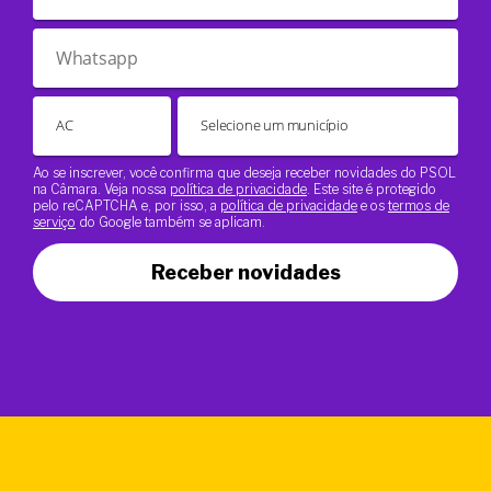
Ao se inscrever, você confirma que deseja receber novidades do PSOL
na Câmara. Veja nossa
política de privacidade
. Este site é protegido
pelo reCAPTCHA e, por isso, a
política de privacidade
e os
termos de
serviço
do Google também se aplicam.
Receber novidades