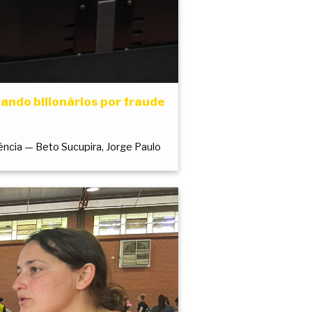
ando bilionários por fraude
ência — Beto Sucupira, Jorge Paulo