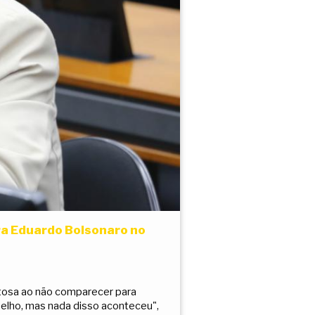
ra Eduardo Bolsonaro no
itosa ao não comparecer para
selho, mas nada disso aconteceu",