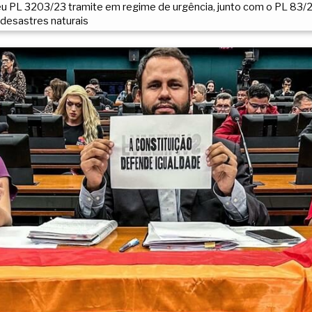
 PL 3203/23 tramite em regime de urgência, junto com o PL 83/22
 desastres naturais