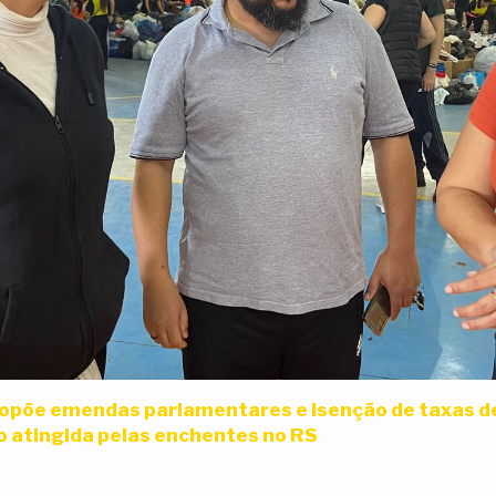
opõe emendas parlamentares e isenção de taxas d
ão atingida pelas enchentes no RS