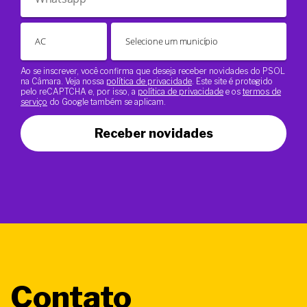
Ao se inscrever, você confirma que deseja receber novidades do PSOL
na Câmara. Veja nossa
política de privacidade
. Este site é protegido
pelo reCAPTCHA e, por isso, a
política de privacidade
e os
termos de
serviço
do Google também se aplicam.
Receber novidades
Contato