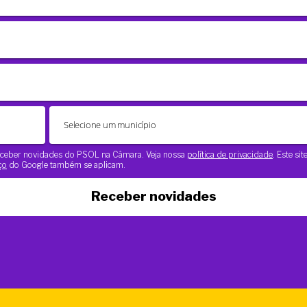
 receber novidades do PSOL na Câmara. Veja nossa
política de privacidade
. Este si
ço
do Google também se aplicam.
Receber novidades