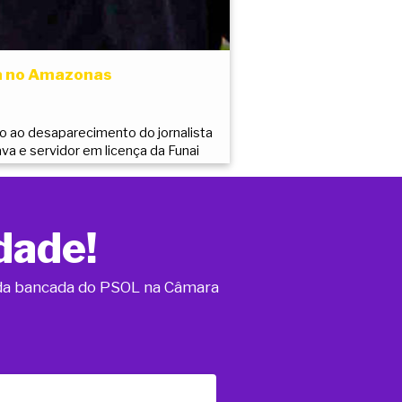
ta no Amazonas
ão ao desaparecimento do jornalista
ava e servidor em licença da Funai
dade!
o da bancada do PSOL na Câmara