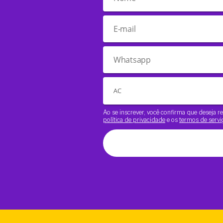
Ao se inscrever, você confirma que deseja
política de privacidade
e os
termos de servi