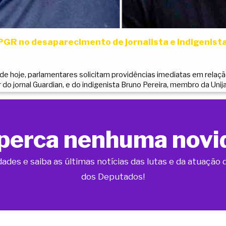
GR no desaparecimento de jornalista e indigenis
 de hoje, parlamentares solicitam providências imediatas em relaç
r do jornal Guardian, e do indigenista Bruno Pereira, membro da Unij
perca nenhuma novi
dades e saiba as últimas notícias das lutas e da atuaçã
dos Deputados!