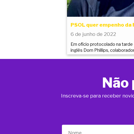
PSOL quer empenho da P
6 de junho de 2022
Em ofício protocolado na tarde
inglês Dom Phillips, colaborado
Não 
Inscreva-se para receber novi