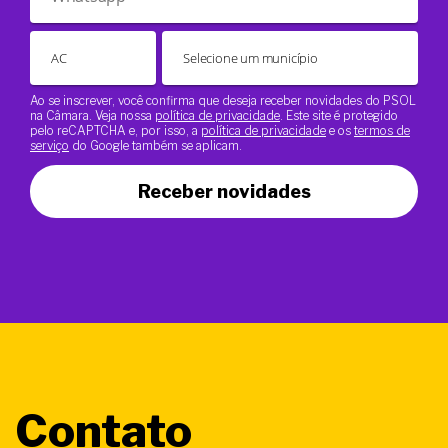
Ao se inscrever, você confirma que deseja receber novidades do PSOL
na Câmara. Veja nossa
política de privacidade
. Este site é protegido
pelo reCAPTCHA e, por isso, a
política de privacidade
e os
termos de
serviço
do Google também se aplicam.
Receber novidades
Contato