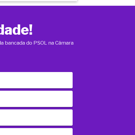
dade!
o da bancada do PSOL na Câmara