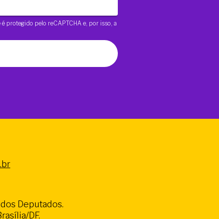
te é protegido pelo reCAPTCHA e, por isso, a
.br
a dos Deputados.
asília/DF.