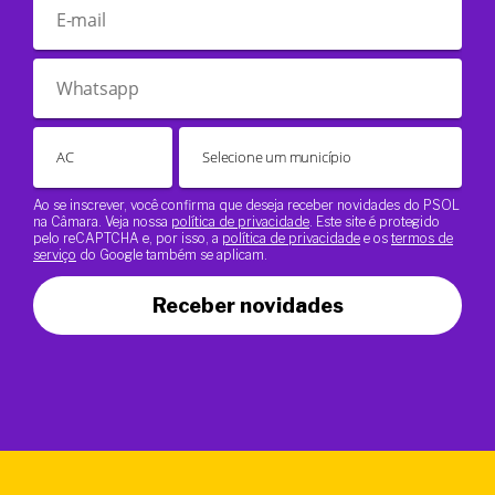
Ao se inscrever, você confirma que deseja receber novidades do PSOL
na Câmara. Veja nossa
política de privacidade
. Este site é protegido
pelo reCAPTCHA e, por isso, a
política de privacidade
e os
termos de
serviço
do Google também se aplicam.
Receber novidades