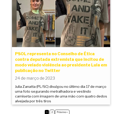
PSOL representa no Conselho de Ética
contra deputada extremista que incitou de
modo velado violência ao presidente Lula em
publicação no Twitter
24 de março de 2023
Julia Zanatta (PL/SC) divulgou no último dia 17 de março
uma foto segurando metralhadora e vestindo
camiseta com imagem de uma mão com quatro dedos
alvejada por três tiros
1
2
Próximo »