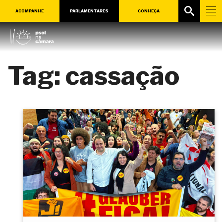
ACOMPANHE
PARLAMENTARES
CONHEÇA
Tag:
cassação