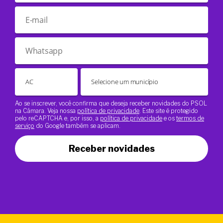
Ao se inscrever, você confirma que deseja receber novidades do PSOL
na Câmara. Veja nossa
política de privacidade
. Este site é protegido
pelo reCAPTCHA e, por isso, a
política de privacidade
e os
termos de
serviço
do Google também se aplicam.
Receber novidades