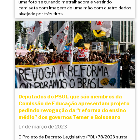
uma foto segurando metralhadora e vestindo
camiseta com imagem de uma mão com quatro dedos
alvejada por três tiros
Deputados do PSOL que são membros da
Comissão de Educação apresentam projeto
pedindo revogação da “reforma do ensino
médio” dos governos Temer e Bolsonaro
17 de março de 2023
O Projeto de Decreto Legislativo (PDL) 78/2023 susta