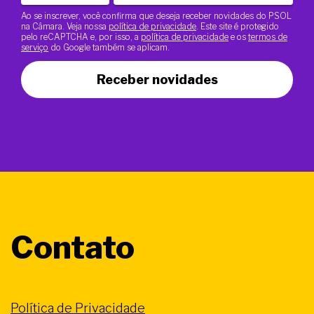
Ao se inscrever, você confirma que deseja receber novidades do PSOL
na Câmara. Veja nossa
política de privacidade
. Este site é protegido
pelo reCAPTCHA e, por isso, a
política de privacidade
e os
termos de
serviço
do Google também se aplicam.
Receber novidades
Contato
Política de Privacidade