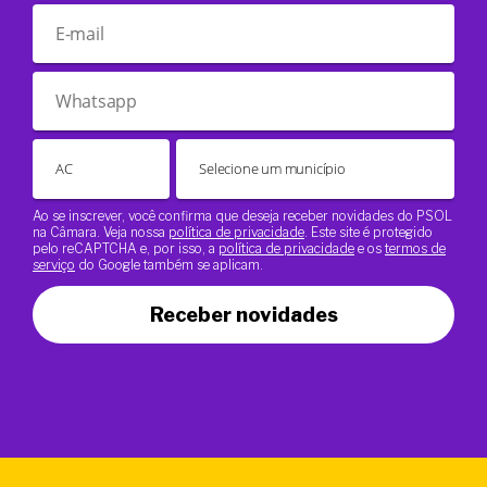
Ao se inscrever, você confirma que deseja receber novidades do PSOL
na Câmara. Veja nossa
política de privacidade
. Este site é protegido
pelo reCAPTCHA e, por isso, a
política de privacidade
e os
termos de
serviço
do Google também se aplicam.
Receber novidades