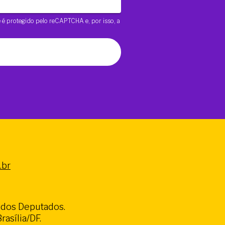
te é protegido pelo reCAPTCHA e, por isso, a
.br
a dos Deputados.
asília/DF.