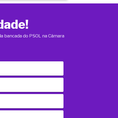
dade!
o da bancada do PSOL na Câmara