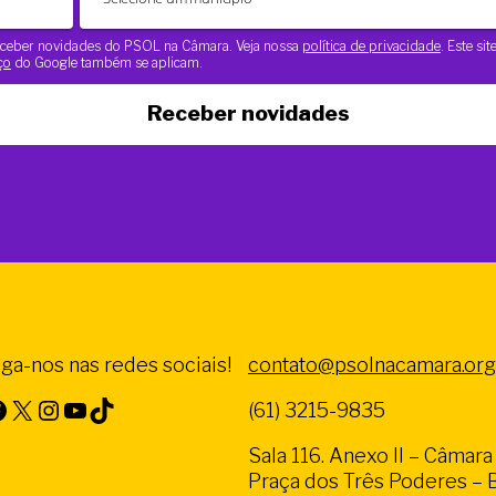
 receber novidades do PSOL na Câmara. Veja nossa
política de privacidade
. Este si
ço
do Google também se aplicam.
Receber novidades
iga-nos nas redes sociais!
contato@psolnacamara.org
X
Instagram
Youtube
TikTok
(61) 3215-9835
Sala 116. Anexo II – Câmar
Praça dos Três Poderes – Br