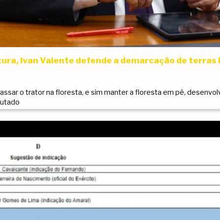
ura, Ivan Valente defende a demarcação de terras 
ssar o trator na floresta, e sim manter a floresta em pé, desenvol
putado