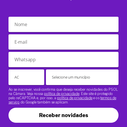
Ao se inscrever, você confirma que deseja receber novidades do PSOL
na Câmara. Veja nossa
política de privacidade
. Este site é protegido
pelo reCAPTCHA e, por isso, a
política de privacidade
e os
termos de
serviço
do Google também se aplicam.
Receber novidades