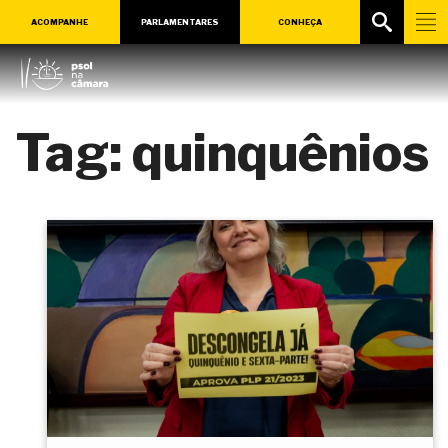
ACOMPANHE
PARLAMENTARES
CONHEÇA
Tag:
quinquênios