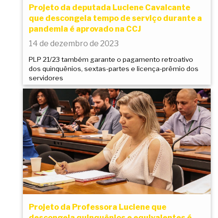
Projeto da deputada Luciene Cavalcante
que descongela tempo de serviço durante a
pandemia é aprovado na CCJ
14 de dezembro de 2023
PLP 21/23 também garante o pagamento retroativo
dos quinquênios, sextas-partes e licença-prêmio dos
servidores
Projeto da Professora Luciene que
descongela quinquênios e equivalentes é