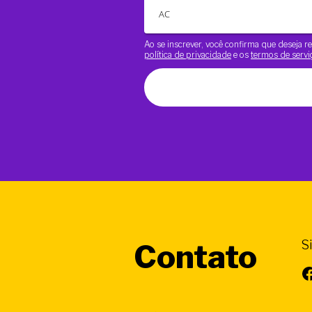
Ao se inscrever, você confirma que deseja
política de privacidade
e os
termos de servi
S
Contato
Facebook