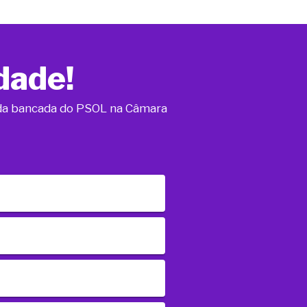
dade!
o da bancada do PSOL na Câmara