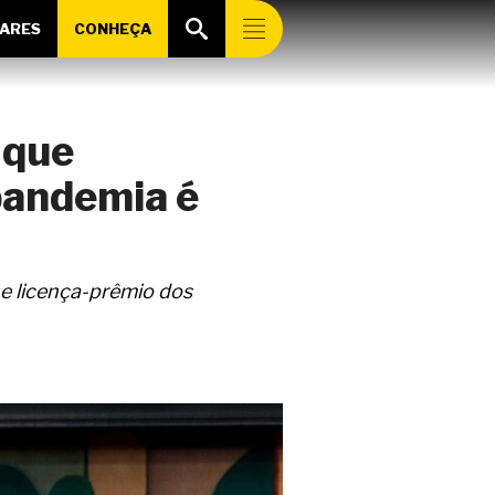
ARES
CONHEÇA
 que
pandemia é
e licença-prêmio dos