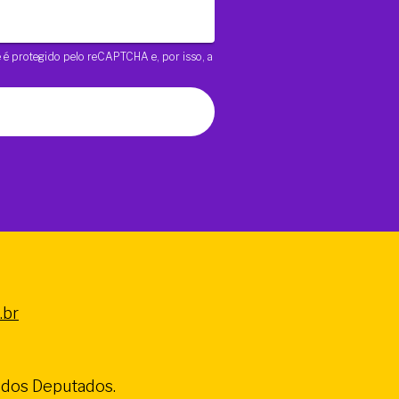
te é protegido pelo reCAPTCHA e, por isso, a
.br
a dos Deputados.