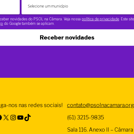
 receber novidades do PSOL na Câmara. Veja nossa
política de privacidade
. Este si
ço
do Google também se aplicam.
Receber novidades
iga-nos nas redes sociais!
contato@psolnacamara.org
X
Instagram
Youtube
TikTok
(61) 3215-9835
Sala 116. Anexo II – Câmar