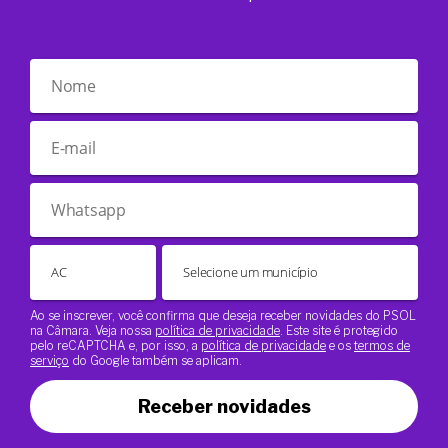
Ao se inscrever, você confirma que deseja receber novidades do PSOL
na Câmara. Veja nossa
política de privacidade
. Este site é protegido
pelo reCAPTCHA e, por isso, a
política de privacidade
e os
termos de
serviço
do Google também se aplicam.
Receber novidades