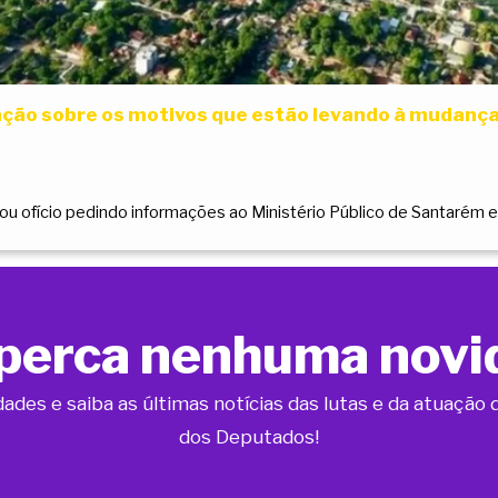
gação sobre os motivos que estão levando à mudança
ofício pedindo informações ao Ministério Público de Santarém e 
perca nenhuma novi
dades e saiba as últimas notícias das lutas e da atuaçã
dos Deputados!