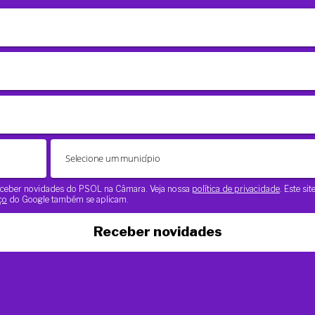
 receber novidades do PSOL na Câmara. Veja nossa
política de privacidade
. Este si
ço
do Google também se aplicam.
Receber novidades