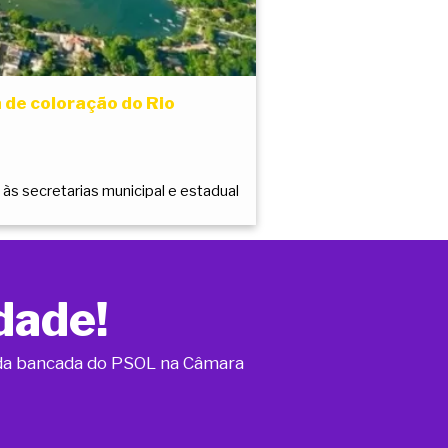
 de coloração do Rio
às secretarias municipal e estadual
dade!
o da bancada do PSOL na Câmara