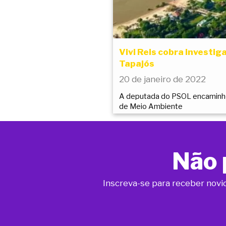
Vivi Reis cobra investi
Tapajós
20 de janeiro de 2022
A deputada do PSOL encaminhou 
de Meio Ambiente
Não 
Inscreva-se para receber novi