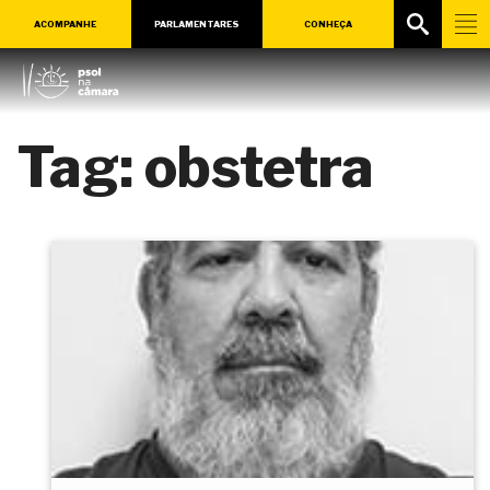
ACOMPANHE
PARLAMENTARES
CONHEÇA
Tag:
obstetra