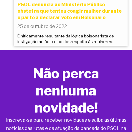
PSOL denuncia ao Ministério Público
obstetra que tentou coagir mulher durante
o parto a declarar voto em Bolsonaro
25 de outubro de 2022
É nitidamente resultante da lógica bolsonarista de
instigação ao ódio e ao desrespeito às mulheres.
Não perca
nenhuma
novidade!
Inscreva-se para receber novidades e saiba as últimas
notícias das lutas e da atuação da bancada do PSOL na