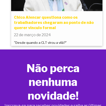
Chico Alencar questiona como os
trabalhadores chegaram ao ponto de não
querer vínculo formal
22 de março de 2024
"Desde quando a CLT virou a vilã?"
Não perca
nenhuma
novidade!
Inscreva-se para receber novidades e saiba as últimas