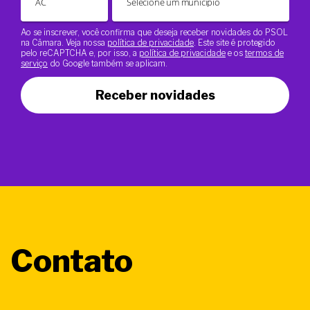
Ao se inscrever, você confirma que deseja receber novidades do PSOL
na Câmara. Veja nossa
política de privacidade
. Este site é protegido
pelo reCAPTCHA e, por isso, a
política de privacidade
e os
termos de
serviço
do Google também se aplicam.
Receber novidades
Contato