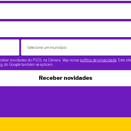
 receber novidades do PSOL na Câmara. Veja nossa
política de privacidade
. Este si
ço
do Google também se aplicam.
Receber novidades