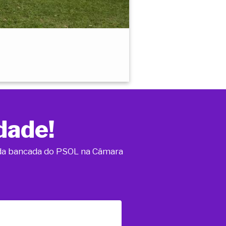
dade!
o da bancada do PSOL na Câmara