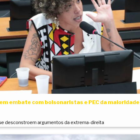
 tem embate com bolsonaristas e PEC da maioridade
e desconstroem argumentos da extrema-direita