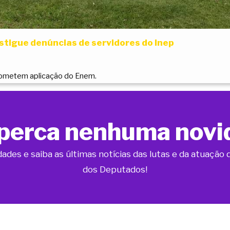
tigue denúncias de servidores do Inep
ometem aplicação do Enem.
perca nenhuma novi
dades e saiba as últimas notícias das lutas e da atuaçã
dos Deputados!