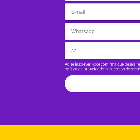
Ao se inscrever, você confirma que deseja
política de privacidade
e os
termos de servi