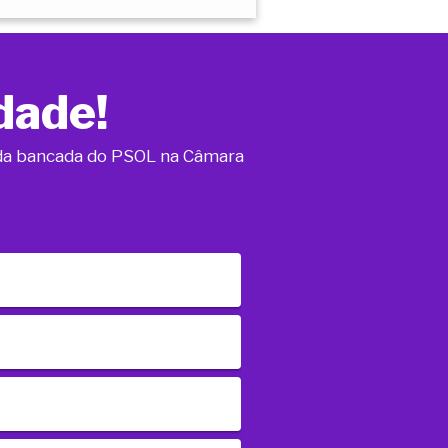
dade!
o da bancada do PSOL na Câmara