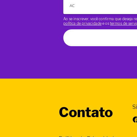
Ao se inscrever, você confirma que deseja
política de privacidade
e os
termos de servi
S
Contato
Facebook