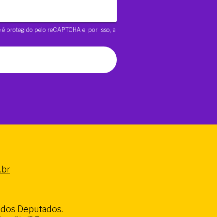
te é protegido pelo reCAPTCHA e, por isso, a
.br
a dos Deputados.