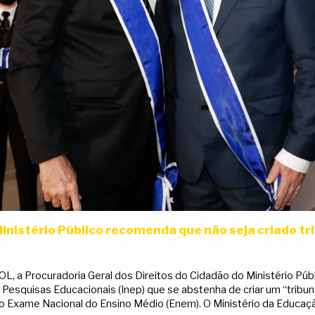
Ministério Público recomenda que não seja criado t
, a Procuradoria Geral dos Direitos do Cidadão do Ministério Pú
 Pesquisas Educacionais (Inep) que se abstenha de criar um “tribun
o Exame Nacional do Ensino Médio (Enem). O Ministério da Educaçã