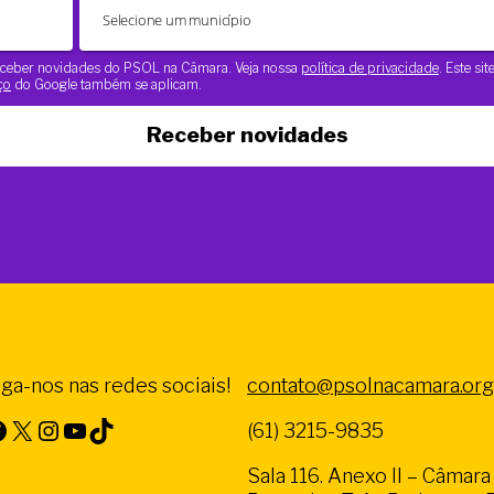
 receber novidades do PSOL na Câmara. Veja nossa
política de privacidade
. Este si
ço
do Google também se aplicam.
Receber novidades
iga-nos nas redes sociais!
contato@psolnacamara.org
X
Instagram
Youtube
TikTok
(61) 3215-9835
Sala 116. Anexo II – Câmar