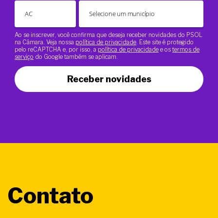
Ao se inscrever, você confirma que deseja receber novidades do PSOL
na Câmara. Veja nossa
política de privacidade
. Este site é protegido
pelo reCAPTCHA e, por isso, a
política de privacidade
e os
termos de
serviço
do Google também se aplicam.
Receber novidades
Contato