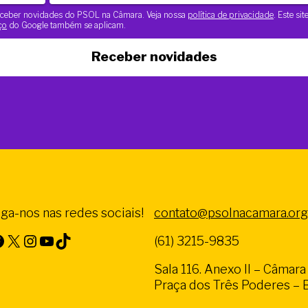
 receber novidades do PSOL na Câmara. Veja nossa
política de privacidade
. Este si
ço
do Google também se aplicam.
Receber novidades
iga-nos nas redes sociais!
contato@psolnacamara.org
X
Instagram
Youtube
TikTok
(61) 3215-9835
Sala 116. Anexo II – Câmar
Praça dos Três Poderes – Br