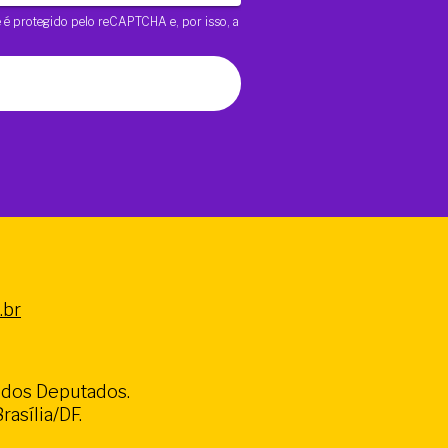
te é protegido pelo reCAPTCHA e, por isso, a
.br
a dos Deputados.
asília/DF.