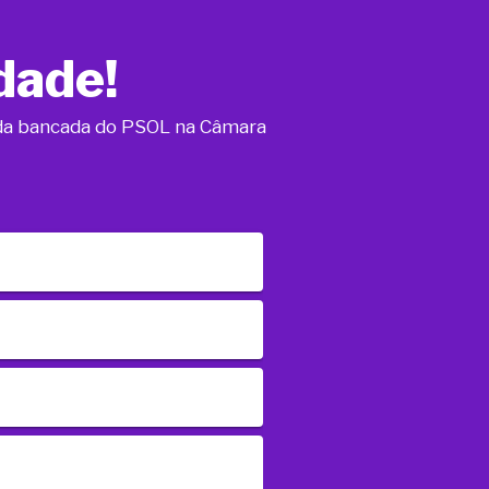
dade!
o da bancada do PSOL na Câmara