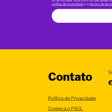
Ao se inscrever, você confirma que deseja
política de privacidade
e os
termos de servi
S
Contato
Facebook
Política de Privacidade
Conheça o PSOL