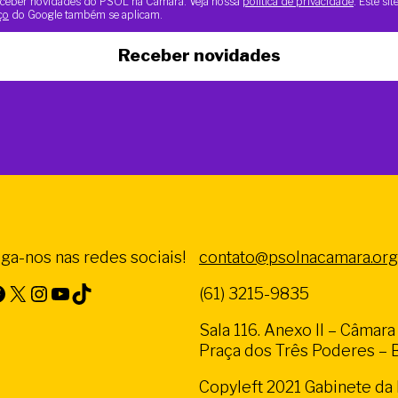
 receber novidades do PSOL na Câmara. Veja nossa
política de privacidade
. Este si
ço
do Google também se aplicam.
Receber novidades
iga-nos nas redes sociais!
contato@psolnacamara.org
X
Instagram
Youtube
TikTok
(61) 3215-9835
Sala 116. Anexo II – Câmar
Praça dos Três Poderes – Br
Copyleft 2021 Gabinete d