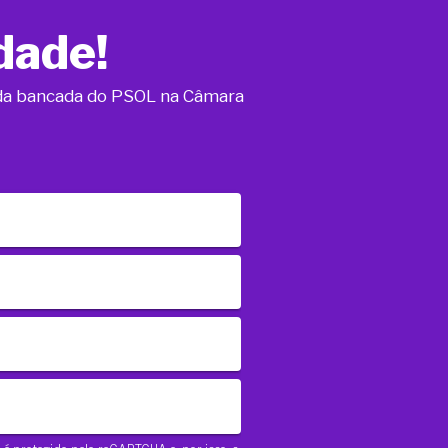
dade!
o da bancada do PSOL na Câmara