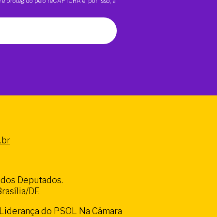
te é protegido pelo reCAPTCHA e, por isso, a
.br
a dos Deputados.
asília/DF.
a Liderança do PSOL Na Câmara