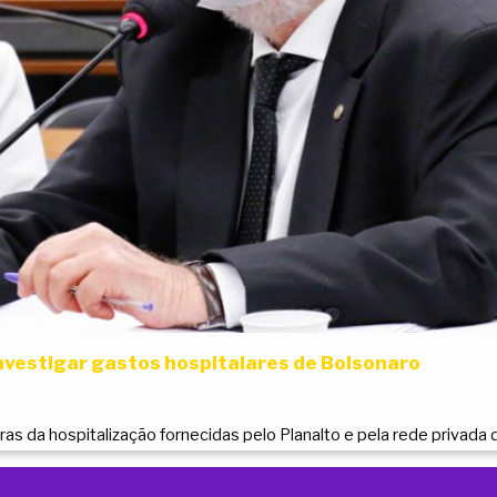
nvestigar gastos hospitalares de Bolsonaro
ras da hospitalização fornecidas pelo Planalto e pela rede privada 