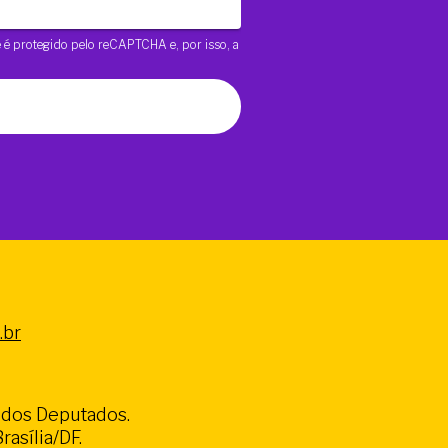
te é protegido pelo reCAPTCHA e, por isso, a
.br
a dos Deputados.
asília/DF.