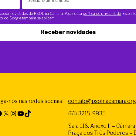
 receber novidades do PSOL na Câmara. Veja nossa
política de privacidade
. Este si
ço
do Google também se aplicam.
Receber novidades
iga-nos nas redes sociais!
contato@psolnacamara.org
X
Instagram
Youtube
TikTok
(61) 3215-9835
Sala 116. Anexo II – Câmar
Praça dos Três Poderes – Br