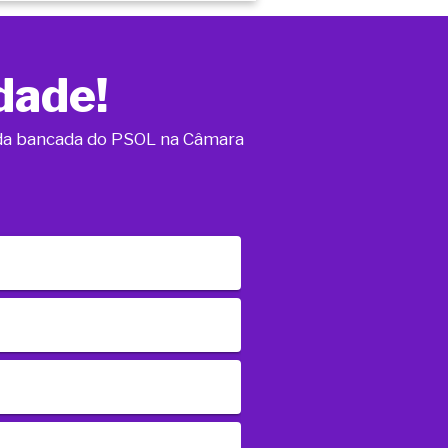
dade!
o da bancada do PSOL na Câmara