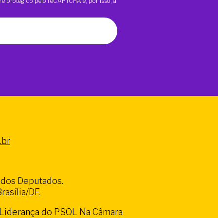
te é protegido pelo reCAPTCHA e, por isso, a
.br
a dos Deputados.
asília/DF.
a Liderança do PSOL Na Câmara