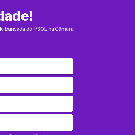
dade!
o da bancada do PSOL na Câmara