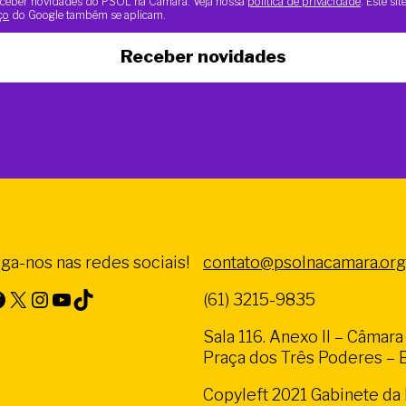
 receber novidades do PSOL na Câmara. Veja nossa
política de privacidade
. Este si
ço
do Google também se aplicam.
Receber novidades
iga-nos nas redes sociais!
contato@psolnacamara.org
X
Instagram
Youtube
TikTok
(61) 3215-9835
Sala 116. Anexo II – Câmar
Praça dos Três Poderes – Br
Copyleft 2021 Gabinete d