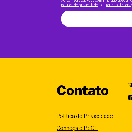
Ao se inscrever, você confirma que deseja
política de privacidade
e os
termos de servi
S
Contato
Facebook
Política de Privacidade
Conheça o PSOL