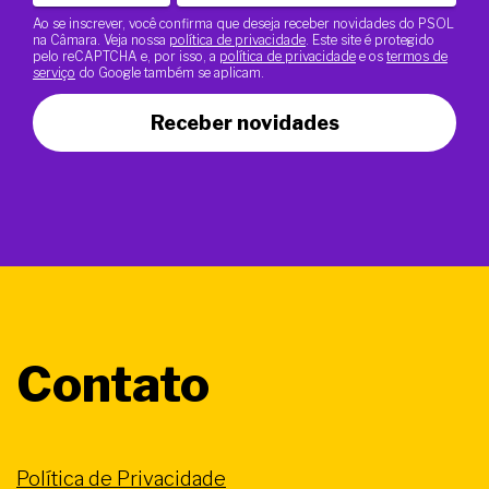
Ao se inscrever, você confirma que deseja receber novidades do PSOL
na Câmara. Veja nossa
política de privacidade
. Este site é protegido
pelo reCAPTCHA e, por isso, a
política de privacidade
e os
termos de
serviço
do Google também se aplicam.
Receber novidades
Contato
Política de Privacidade