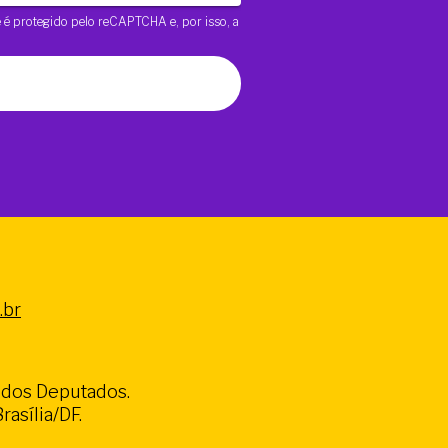
te é protegido pelo reCAPTCHA e, por isso, a
.br
a dos Deputados.
asília/DF.