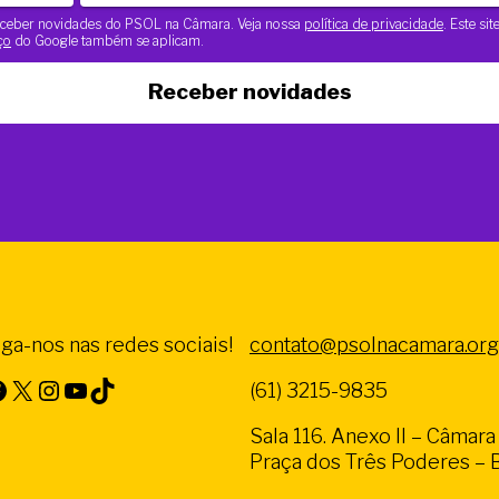
 receber novidades do PSOL na Câmara. Veja nossa
política de privacidade
. Este si
ço
do Google também se aplicam.
Receber novidades
iga-nos nas redes sociais!
contato@psolnacamara.org
X
Instagram
Youtube
TikTok
(61) 3215-9835
Sala 116. Anexo II – Câmar
Praça dos Três Poderes – Br