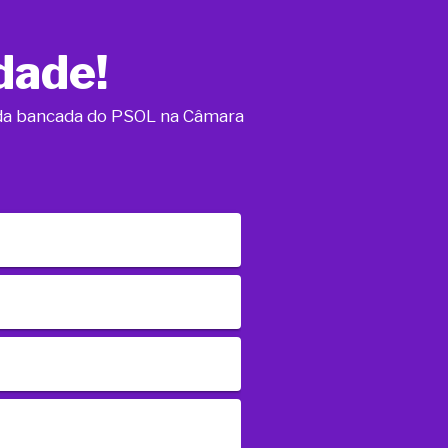
dade!
o da bancada do PSOL na Câmara